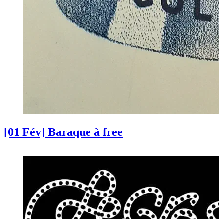
[01 Fév] Baraque à free