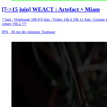
[7->15 juin] WEACT : Artefact + Miam
7 Juin : Vernissage 18h 8,9 Juin : Visites 14h à 19h 12 Juin : Groupe
coture 19h à ???
IPN , 30 rue des jumeaux Toulouse