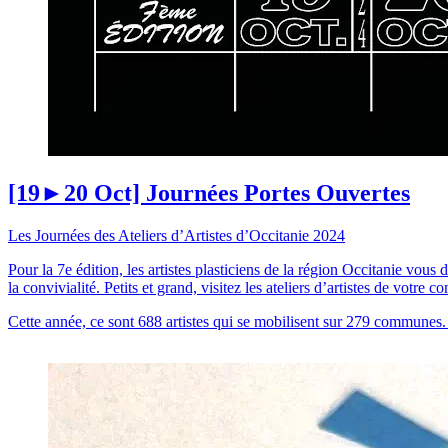
[19►20 Oct] Journées Portes Ouvertes
Les Journées des Ateliers d’Artistes d’Occitanie 2024
Pour la 7e édition, les artistes plasticiens de la région Occitanie vou
la convivialité. Petits et grand, visitez les ateliers d’artistes de vot
Cette année, ce sont 688 artistes qui se mobilisent sur 279 communes. I