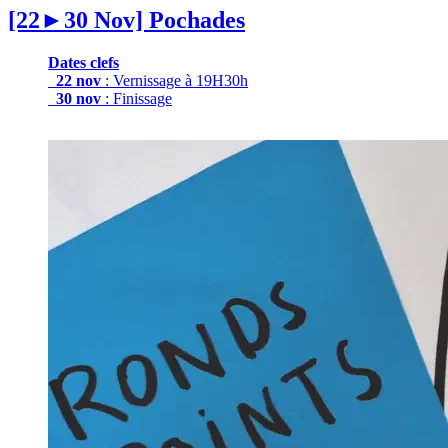
[22►30 Nov] Pochades
Dates clefs
22 nov
: Vernissage à 19H30h
30 nov
: Finissage