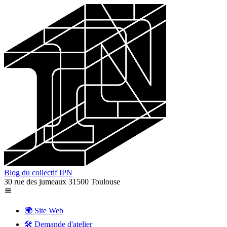
Blog du collectif IPN
30 rue des jumeaux 31500 Toulouse
🌍 Site Web
🛠️ Demande d'atelier