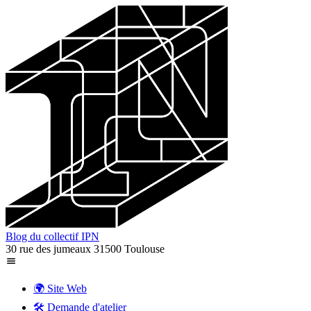
Blog du collectif IPN
30 rue des jumeaux 31500 Toulouse
🌍 Site Web
🛠️ Demande d'atelier