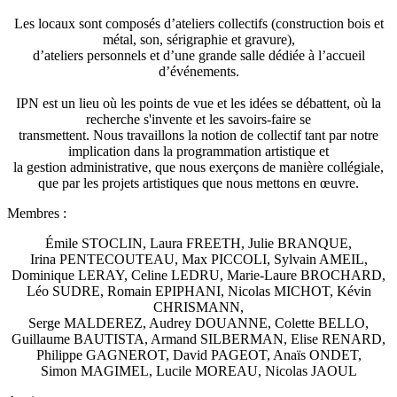
Les locaux sont composés d’ateliers collectifs (construction bois et
métal, son, sérigraphie et gravure),
d’ateliers personnels et d’une grande salle dédiée à l’accueil
d’événements.
IPN est un lieu où les points de vue et les idées se débattent, où la
recherche s'invente et les savoirs-faire se
transmettent. Nous travaillons la notion de collectif tant par notre
implication dans la programmation artistique et
la gestion administrative, que nous exerçons de manière collégiale,
que par les projets artistiques que nous mettons en œuvre.
Membres :
Émile STOCLIN, Laura FREETH, Julie BRANQUE,
Irina PENTECOUTEAU, Max PICCOLI, Sylvain AMEIL,
Dominique LERAY, Celine LEDRU, Marie-Laure BROCHARD,
Léo SUDRE, Romain EPIPHANI, Nicolas MICHOT, Kévin
CHRISMANN,
Serge MALDEREZ, Audrey DOUANNE, Colette BELLO,
Guillaume BAUTISTA, Armand SILBERMAN, Elise RENARD,
Philippe GAGNEROT, David PAGEOT, Anaïs ONDET,
Simon MAGIMEL, Lucile MOREAU, Nicolas JAOUL