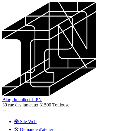
Blog du collectif IPN
30 rue des jumeaux 31500 Toulouse
🌍 Site Web
🛠️ Demande d'atelier