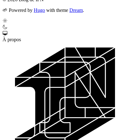
🌱
Powered by
Hugo
with theme
Dream
.
À propos