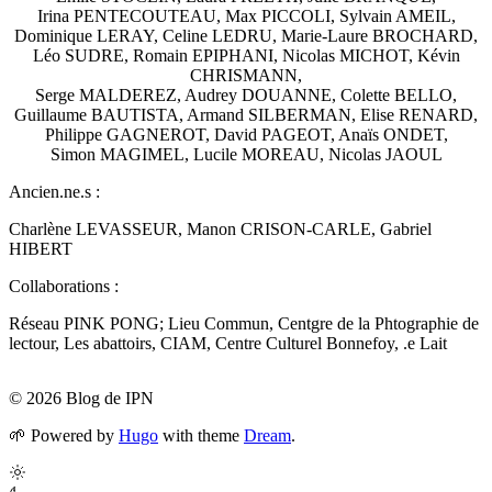
Irina PENTECOUTEAU, Max PICCOLI, Sylvain AMEIL,
Dominique LERAY, Celine LEDRU, Marie-Laure BROCHARD,
Léo SUDRE, Romain EPIPHANI, Nicolas MICHOT, Kévin
CHRISMANN,
Serge MALDEREZ, Audrey DOUANNE, Colette BELLO,
Guillaume BAUTISTA, Armand SILBERMAN, Elise RENARD,
Philippe GAGNEROT, David PAGEOT, Anaïs ONDET,
Simon MAGIMEL, Lucile MOREAU, Nicolas JAOUL
Ancien.ne.s :
Charlène LEVASSEUR, Manon CRISON-CARLE, Gabriel
HIBERT
Collaborations :
Réseau PINK PONG; Lieu Commun, Centgre de la Phtographie de
lectour, Les abattoirs, CIAM, Centre Culturel Bonnefoy, .e Lait
© 2026 Blog de IPN
🌱
Powered by
Hugo
with theme
Dream
.